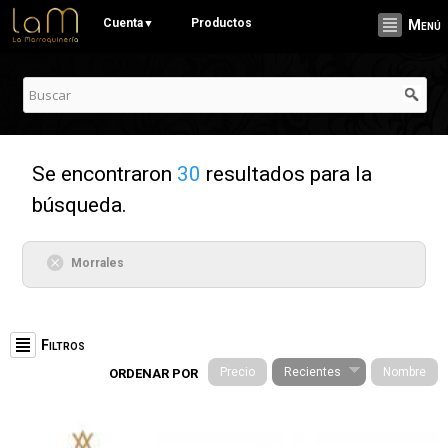
Pasar al
Cuenta
Productos
▼
Menú
contenido
principal
Se encontraron
30
resultados para la
búsqueda.
Morrales
Filtros
Precio
Recientes
Nombre
ORDENAR POR
Categorías
Páginas
Stationery (19)