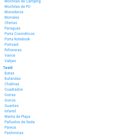
Mochilas de Camping
Mochilas de PU
Monederos
Morrales
Ofertas
Paraguas
Porta Cosméticos
Porta Notebook
Portsaid
Riñoneras
Varios
Valijas
Textil
Batas
Bufandas
Chalinas
Cuadrados
Gorras
Gorros
Guantes
Infantil
Manta de Playa
Pañuelos de Seda
Pareos
Pashminas