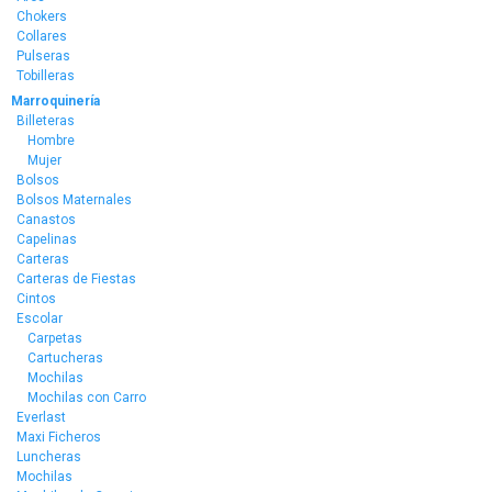
Chokers
Collares
Pulseras
Tobilleras
Marroquinería
Billeteras
Hombre
Mujer
Bolsos
Bolsos Maternales
Canastos
Capelinas
Carteras
Carteras de Fiestas
Cintos
Escolar
Carpetas
Cartucheras
Mochilas
Mochilas con Carro
Everlast
Maxi Ficheros
Luncheras
Mochilas