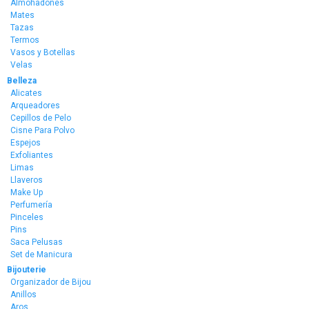
Almohadones
Mates
Tazas
Termos
Vasos y Botellas
Velas
Belleza
Alicates
Arqueadores
Cepillos de Pelo
Cisne Para Polvo
Espejos
Exfoliantes
Limas
Llaveros
Make Up
Perfumería
Pinceles
Pins
Saca Pelusas
Set de Manicura
Bijouterie
Organizador de Bijou
Anillos
Aros