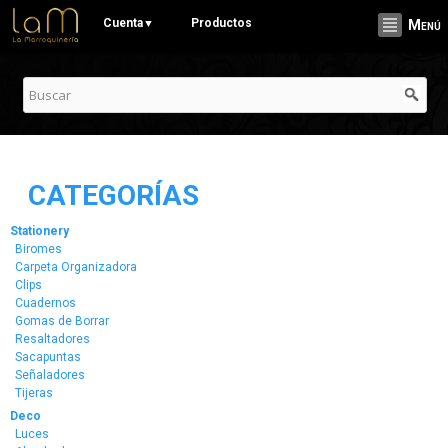
Pasar al
Cuenta
Productos
▼
Menú
contenido
principal
CATEGORÍAS
Stationery
Biromes
Carpeta Organizadora
Clips
Cuadernos
Gomas de Borrar
Resaltadores
Sacapuntas
Señaladores
Tijeras
Deco
Luces