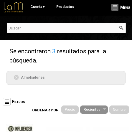
Pasar al
Cuenta
Productos
▼
Menú
contenido
principal
Se encontraron
3
resultados para la
búsqueda.
Almohadones
Filtros
Precio
Recientes
Nombre
ORDENAR POR
Categorías
Stationery (19)