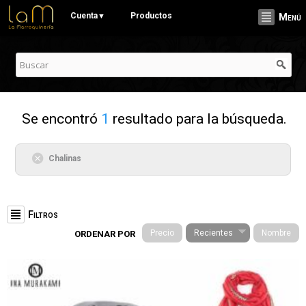
Pasar al
Cuenta
Productos
▼
Menú
contenido
principal
Se encontró
1
resultado para la búsqueda.
Chalinas
Filtros
Precio
Recientes
Nombre
ORDENAR POR
Categorías
Stationery (19)
Cuadernos (3)
Señaladores (1)