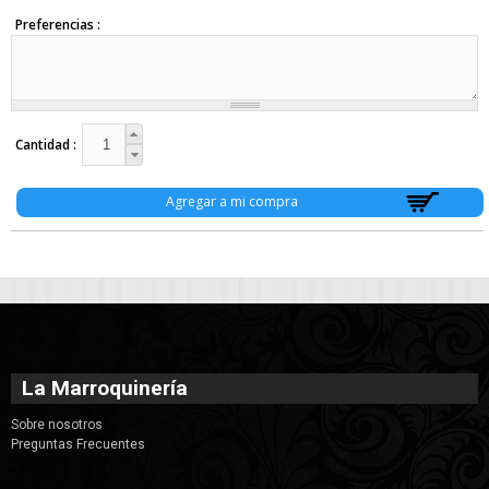
Mochilas con Carro (2)
Preferencias
Luncheras (5)
Mochilas (130)
Mochilas de Camping (2)
Mochilas de PU (15)
Morrales (29)
Ofertas (5)
Cantidad
Paraguas (19)
Porta Cosméticos (22)
Porta Notebook (2)
Riñoneras (5)
Varios (22)
Valijas (23)
Textil (18)
Batas (1)
Bufandas (14)
Chalinas (1)
Gorros (14)
Guantes (21)
La Marroquinería
Pelo (36)
Colitas (10)
Sobre nosotros
Hebillas (23)
Preguntas Frecuentes
Hebillas de Metal (2)
Infantil (1)