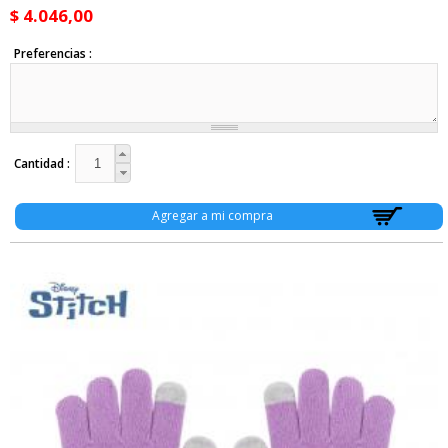
Cartucheras (43)
$ 4.046,00
Mochilas (94)
Mochilas con Carro (2)
Preferencias
Luncheras (5)
Mochilas (130)
Mochilas de Camping (2)
Mochilas de PU (15)
Morrales (29)
Ofertas (5)
Cantidad
Paraguas (19)
Porta Cosméticos (22)
Porta Notebook (2)
Riñoneras (5)
Varios (22)
Valijas (23)
Textil (18)
Batas (1)
Bufandas (14)
Chalinas (1)
Gorros (14)
Guantes (21)
Pelo (36)
Colitas (10)
Hebillas (23)