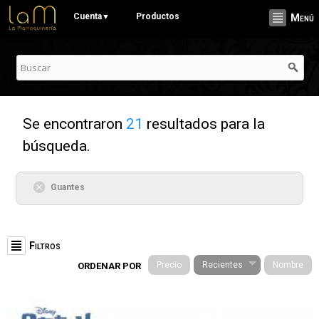
Pasar al
Cuenta
Productos
▼
Menú
contenido
principal
Se encontraron
21
resultados para la
búsqueda.
Guantes
Filtros
Precio
Recientes
Nombre
ORDENAR POR
Categorías
Stationery (19)