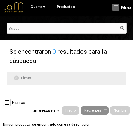
Pasar al
Cuenta
Productos
▼
Menú
contenido
principal
Se encontraron
0
resultados para la
búsqueda.
Limas
Filtros
Precio
Recientes
Nombre
ORDENAR POR
Categorías
Ningún producto fue encontrado con esa descripción
Stationery (19)