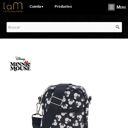
Pasar al
Cuenta
Productos
▼
Menú
contenido
principal