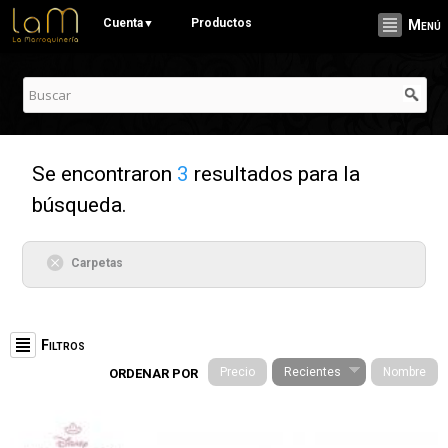
Pasar al
Cuenta
Productos
▼
Menú
contenido
principal
Se encontraron
3
resultados para la
búsqueda.
Carpetas
Filtros
Precio
Recientes
Nombre
ORDENAR POR
Categorías
Stationery (19)