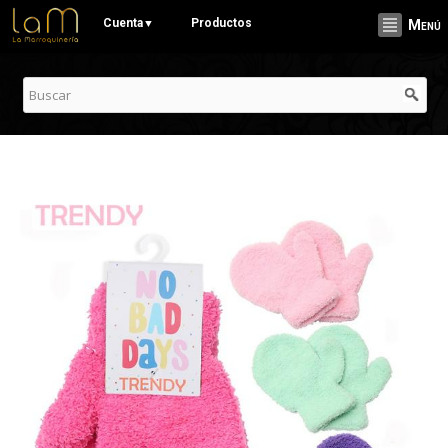
Pasar al
Cuenta
Productos
▼
Menú
contenido
principal