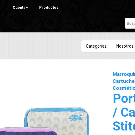
Pasar al
Cuenta
Productos
▼
contenido
principal
Categorías
Nosotros
Marroqui
Cartuche
Cosméti
Por
/ C
Stit