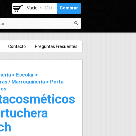
Vacío
$ 0,00
Comprar
Contacto
Preguntas Frecuentes
nería
>
Escolar
>
ras
/
Marroquinería
>
Porta
cos
tacosméticos
artuchera
ch