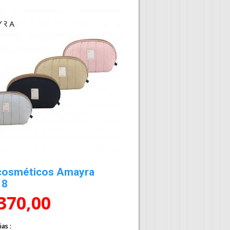
cosméticos Amayra
18
.370,00
ias