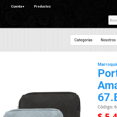
Pasar al
Cuenta
Productos
▼
contenido
principal
Categorías
Nosotros
Marroqui
Por
Ama
67.
Código:
6
$ 5.