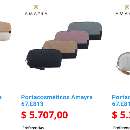
a
Portacosméticos Amayra
Porta
67.E813
67.E8
$ 5.707,00
$ 5
Preferencias
Preferenc