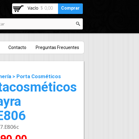
Vacío
$ 0,00
Comprar
Contacto
Preguntas Frecuentes
nería
>
Porta Cosméticos
tacosméticos
yra
E806
7.E806c
490,00