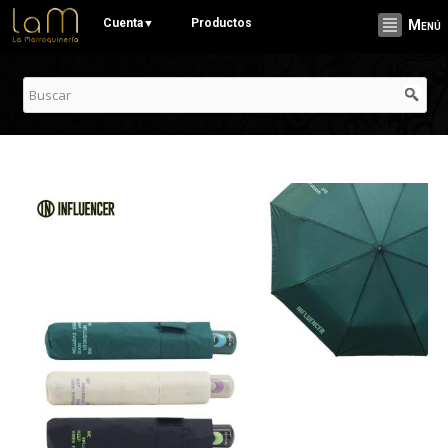
Pasar al
Cuenta
Productos
▼
Menú
contenido
principal