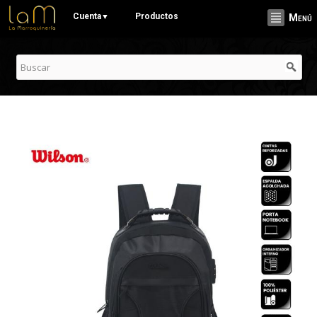
Pasar al
Cuenta
Productos
▼
Menú
contenido
principal