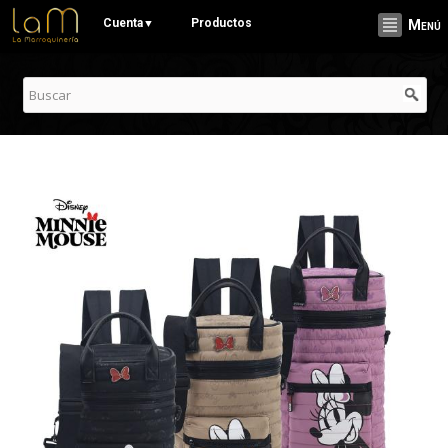
Pasar al
Cuenta
Productos
▼
Menú
contenido
principal