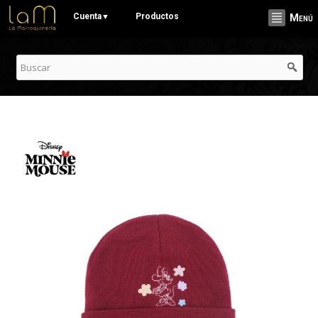
Pasar al
Cuenta
Productos
▼
Menú
contenido
principal