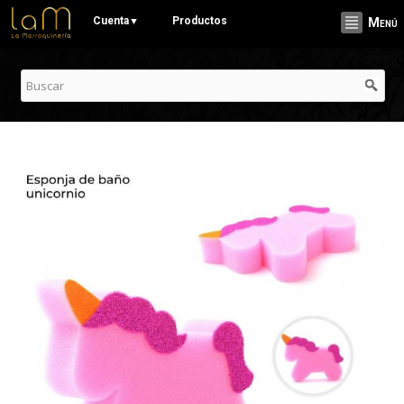
Pasar al
Cuenta
Productos
▼
Menú
contenido
principal