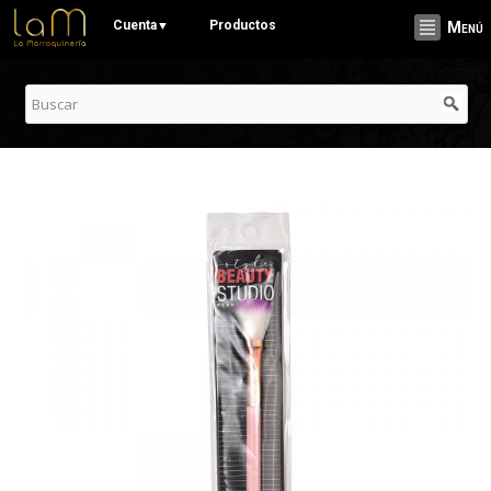
Pasar al
Cuenta
Productos
▼
Menú
contenido
principal