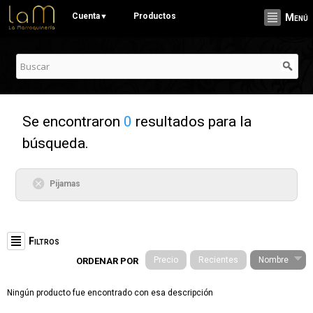
Pasar al
Cuenta
Productos
▼
Menú
contenido
principal
Se encontraron
0
resultados para la
búsqueda.
Pijamas
Filtros
Precio
Recientes
Nombre
ORDENAR POR
Categorías
Ningún producto fue encontrado con esa descripción
Stationery (19)