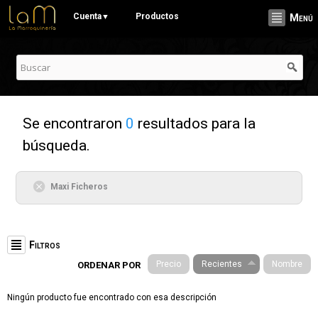
Pasar al
Cuenta
Productos
▼
Menú
contenido
principal
Se encontraron
0
resultados para la
búsqueda.
Maxi Ficheros
Filtros
Precio
Recientes
Nombre
ORDENAR POR
Categorías
Ningún producto fue encontrado con esa descripción
Stationery (19)